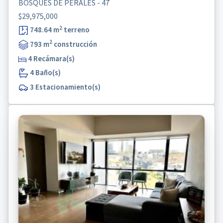
BOSQUES DE PERALES - 47
$29,975,000
2
748.64 m
terreno
2
793 m
construcción
4 Recámara(s)
4 Baño(s)
3 Estacionamiento(s)